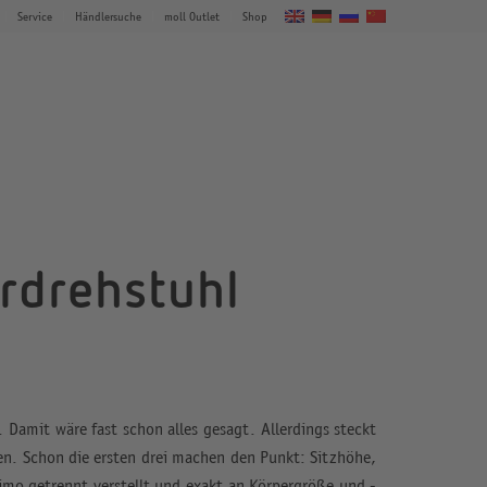
Service
Händlersuche
moll Outlet
Shop
rdrehstuhl
 Damit wäre fast schon alles gesagt. Allerdings steckt
ären. Schon die ersten drei machen den Punkt: Sitzhöhe,
mo getrennt verstellt und exakt an Körpergröße und -