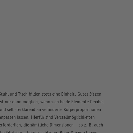
Stuhl und Tisch bilden stets eine Einheit. Gutes Sitzen
ist nur dann mög­lich, wenn sich beide Elemente flexibel
und selbst­er­klärend an veränderte Körper­proportionen
an­passen lassen. Hierfür sind Verstell­möglich­keiten
erforderlich, die sämt­liche Dimensionen – so z. B. auch
die Sitz­tiefe – berück­sichtigen. Beim Maximo lassen