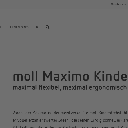
Wir über uns
N
LERNEN & WACHSEN
moll Maximo Kinde
maximal flexibel, maximal ergonomisch
Vorab: der Maximo ist der meistverkaufte moll Kinderdrehstuhl.
er voller erzählenswerter Ideen, die seinen Erfolg schnell erkl
Sitztiefe und die Höhe der Rückenlehne können beim moll Maxi