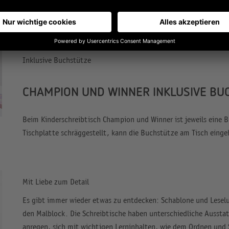
Inklusive Buchstütze
CHAMPION UND WINNER INKLUSIVE BU
Beim Kinderschreibtisch Champion und Winner ist jeweils eine 
Tischplatte schräggestellt, kann die Buchstütze am Tisch einge
Mit Liebe zum Detail
Es gibt immer wieder etwas zu entdecken: Schablone und Leselu
den Malblock. Die Schreibtische haben unterschiedliche Ausstat
anregen, sich mit wichtigen Lerninhalten, wie dem Ordnen und 