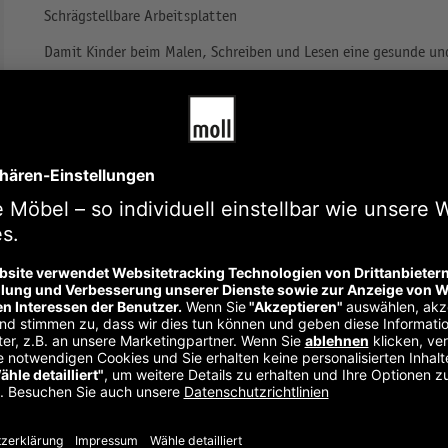
Schrägstellbare Arbeitsplatten
Damit Kinder beim Malen, Schreiben und Lesen eine gesunde un
moll-Tischplatten mit einer einfachen und sicheren Schrägstell
Kinderleichte Höhenverstellung
Alle moll-Tische und Erweiterungen sind mitwachsend und höhenv
ausgestattet. Z.B. Fußgestell Comfort: Jedes Kind kann mit dem
regulieren.
Abgerundete Ecken und Kanten
Das ist rundum kindgerecht: Alle Ecken und Kanten sind abgeru